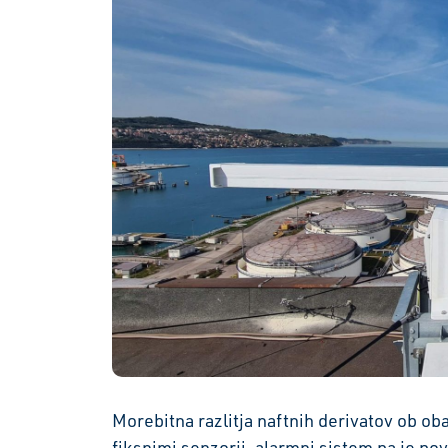
Morebitna razlitja naftnih derivatov ob ob
fiksnimi senzorji, alarmni sistem pa je 