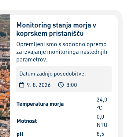
Monitoring stanja morja v
koprskem pristanišču
Opremljeni smo s sodobno opremo
za izvajanje monitoringa naslednjih
parametrov.
Datum zadnje posodobitve:
9. 8. 2026
8:00
24,0
Temperatura morja
°C
0,0
Motnost
NTU
pH
8,5