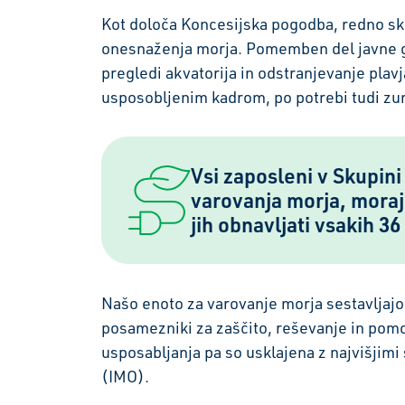
Kot določa Koncesijska pogodba, redno sk
onesnaženja morja. Pomemben del javne go
pregledi akvatorija in odstranjevanje plav
usposobljenim kadrom, po potrebi tudi zun
Vsi zaposleni v Skupini
varovanja morja, morajo
jih obnavljati vsakih 3
Našo enoto za varovanje morja sestavljajo 
posamezniki za zaščito, reševanje in pomo
usposabljanja pa so usklajena z najvišji
(IMO).