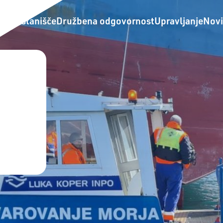
no pristanišče
Družbena odgovornost
Upravljanje
Novi