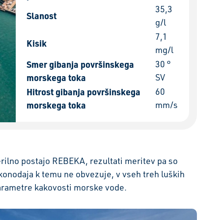
35,3
Slanost
g/l
7,1
Kisik
mg/l
Smer gibanja površinskega
30 °
morskega toka
SV
Hitrost gibanja površinskega
60
morskega toka
mm/s
ilno postajo REBEKA, rezultati meritev pa so
akonodaja k temu ne obvezuje, v vseh treh luških
arametre kakovosti morske vode.