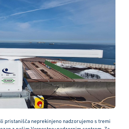
ali pristanišča neprekinjeno nadzorujemo s tremi
povezan z našim Varnostno-nadzornim centrom. Za