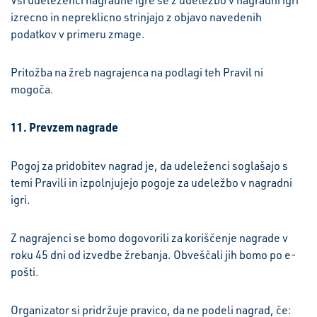
Vsi udeleženci nagradne igre se z udeležbo v nagradni igri
izrecno in nepreklicno strinjajo z objavo navedenih
podatkov v primeru zmage.
Pritožba na žreb nagrajenca na podlagi teh Pravil ni
mogoča.
11. Prevzem nagrade
Pogoj za pridobitev nagrad je, da udeleženci soglašajo s
temi Pravili in izpolnjujejo pogoje za udeležbo v nagradni
igri.
Z nagrajenci se bomo dogovorili za koriščenje nagrade v
roku 45 dni od izvedbe žrebanja. Obveščali jih bomo po e-
pošti.
Organizator si pridržuje pravico, da ne podeli nagrad, če: