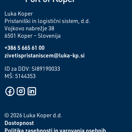
Luka Koper
Pristaniški in logistični sistem, d.d.
Vojkovo nabrežje 38
6501 Koper – Slovenija
+386 5 665 61 00
zivetispristaniscem@luka-kp.si
ID za DDV: SI89190033
MŠ: 5144353
© 2026 Luka Koper d.d.
Dostopnost
Politika zasebnosti in varovanja osebnih