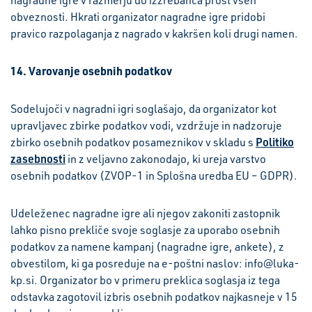
nagradne igre v razmerju do izžrebanca prost vseh
obveznosti. Hkrati organizator nagradne igre pridobi
pravico razpolaganja z nagrado v kakršen koli drugi namen.
14. Varovanje osebnih podatkov
Sodelujoči v nagradni igri soglašajo, da organizator kot
upravljavec zbirke podatkov vodi, vzdržuje in nadzoruje
Politiko
zbirko osebnih podatkov posameznikov v skladu s
zasebnosti
in z veljavno zakonodajo, ki ureja varstvo
osebnih podatkov (ZVOP-1 in Splošna uredba EU – GDPR).
Udeleženec nagradne igre ali njegov zakoniti zastopnik
lahko pisno prekliče svoje soglasje za uporabo osebnih
podatkov za namene kampanj (nagradne igre, ankete), z
obvestilom, ki ga posreduje na e-poštni naslov: info@luka-
kp.si. Organizator bo v primeru preklica soglasja iz tega
odstavka zagotovil izbris osebnih podatkov najkasneje v 15