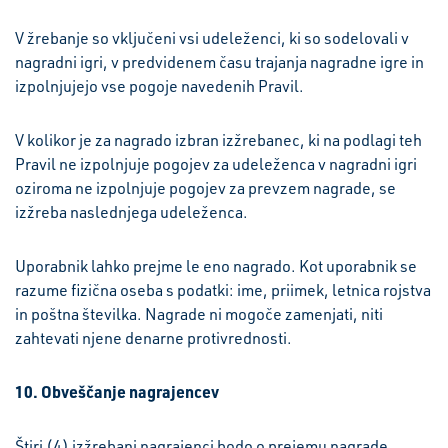
V žrebanje so vključeni vsi udeleženci, ki so sodelovali v
nagradni igri, v predvidenem času trajanja nagradne igre in
izpolnjujejo vse pogoje navedenih Pravil.
V kolikor je za nagrado izbran izžrebanec, ki na podlagi teh
Pravil ne izpolnjuje pogojev za udeleženca v nagradni igri
oziroma ne izpolnjuje pogojev za prevzem nagrade, se
izžreba naslednjega udeleženca.
Uporabnik lahko prejme le eno nagrado. Kot uporabnik se
razume fizična oseba s podatki: ime, priimek, letnica rojstva
in poštna številka. Nagrade ni mogoče zamenjati, niti
zahtevati njene denarne protivrednosti.
10. Obveščanje nagrajencev
Štiri (4) izžrebani nagrajenci bodo o prejemu nagrade