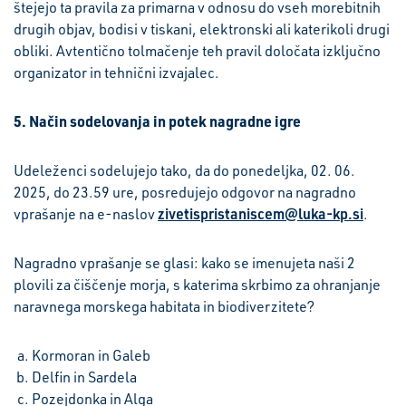
štejejo ta pravila za primarna v odnosu do vseh morebitnih
drugih objav, bodisi v tiskani, elektronski ali katerikoli drugi
obliki. Avtentično tolmačenje teh pravil določata izključno
organizator in tehnični izvajalec.
5. Način sodelovanja in potek nagradne igre
Udeleženci sodelujejo tako, da do ponedeljka, 02. 06.
2025, do 23.59 ure, posredujejo odgovor na nagradno
zivetispristaniscem@luka-kp.si
vprašanje na e-naslov
.
Nagradno vprašanje se glasi: kako se imenujeta naši 2
plovili za čiščenje morja, s katerima skrbimo za ohranjanje
naravnega morskega habitata in biodiverzitete?
Kormoran in Galeb
Delfin in Sardela
Pozejdonka in Alga