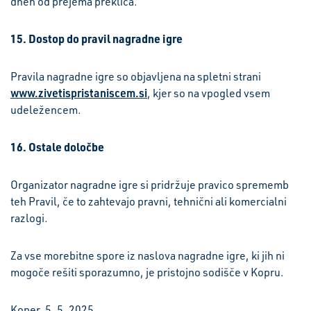
dneh od prejema preklica.
15. Dostop do pravil nagradne igre
Pravila nagradne igre so objavljena na spletni strani
www.zivetispristaniscem.si
, kjer so na vpogled vsem
udeležencem.
16. Ostale določbe
Organizator nagradne igre si pridržuje pravico sprememb
teh Pravil, če to zahtevajo pravni, tehnični ali komercialni
razlogi.
Za vse morebitne spore iz naslova nagradne igre, ki jih ni
mogoče rešiti sporazumno, je pristojno sodišče v Kopru.
Koper, 5. 5. 2025