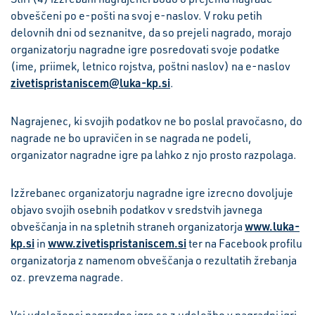
obveščeni po e-pošti na svoj e-naslov. V roku petih
delovnih dni od seznanitve, da so prejeli nagrado, morajo
organizatorju nagradne igre posredovati svoje podatke
(ime, priimek, letnico rojstva, poštni naslov) na e-naslov
zivetispristaniscem@luka-kp.si
.
Nagrajenec, ki svojih podatkov ne bo poslal pravočasno, do
nagrade ne bo upravičen in se nagrada ne podeli,
organizator nagradne igre pa lahko z njo prosto razpolaga.
Izžrebanec organizatorju nagradne igre izrecno dovoljuje
objavo svojih osebnih podatkov v sredstvih javnega
www.luka-
obveščanja in na spletnih straneh organizatorja
kp.si
www.zivetispristaniscem.si
in
ter na Facebook profilu
organizatorja z namenom obveščanja o rezultatih žrebanja
oz. prevzema nagrade.